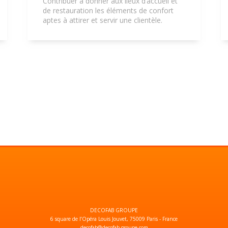
Contribuer à donner aux lieux d’accueil et
de restauration les éléments de confort
aptes à attirer et servir une clientèle.
DECOFAB GROUPE
6 square de l’Opéra Louis Jouvet, 75009 Paris - France
decofab@decofab-groupe.com