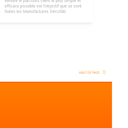
Rendre le parcours client le plus simple et
efficace possible est l’objectif que se sont
fixées les Manufactures Décofab.
HAUT DE PAGE