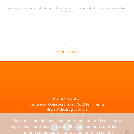
Vous souhaitez nous contacter, remplissez le formulaire de contact disponible via le bouton
ci-dessous
HAUT DE PAGE
DECOFAB GROUPE
6 square de l’Opéra Louis Jouvet, 75009 Paris - France
decofab@decofab-groupe.com
Tél : +33 (0)1 46 34 10 85
Nous utilisons des cookies pour vous garantir la meilleure
expérience sur notre site web. Si vous continuez à utiliser ce
site, nous supposerons que vous en êtes satisfait.